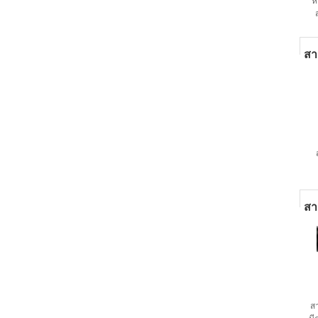
ห
สา
สา
ส