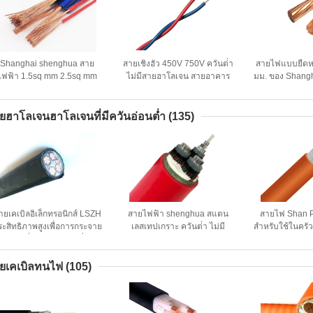
Shanghai shenghua สาย
สายเชิงฮัว 450V 750V ควันต่ํา
สายไฟแบบยืดหย
ไฟฟ้า 1.5sq mm 2.5sq mm
ไม่มีสายฮาโลเจน สายอาคาร
มม. ของ Shang
ายไฟฟ้าแกนเดียวสําหรับสาย
ทองแดง 2 ปีรับประกัน
Cable พร้อมฉ
ไฟคงที่ H05V-K H07V-K
PVC, สายเคเบิ
หลาย
ยฮาโลเจนฮาโลเจนที่มีควันอ่อนต่ำ
(135)
ายเคเบิลอิเล็กทรอนิกส์ LSZH
สายไฟฟ้า shenghua สแตน
สายไฟ Shan 
ระสิทธิภาพสูงเพื่อการกระจาย
เลสเทปเกราะ ควันต่ํา ไม่มี
สำหรับใช้ในครัว
ลังงานที่ปลอดภัยและเชื่อถือ
เคเบิลฮาโลเจน 1.5mm2 -
LSZH PVC, สา
ได้
800mm2 สะอาดต่อสิ่งแวดล้อม
Halogen สำหรั
ยเคเบิลทนไฟ
(105)