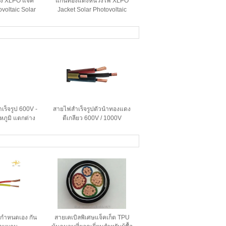
ง XLPO แจ็ค
แกนทองแดงหน่วงไฟ XLPO
ovoltaic Solar
Jacket Solar Photovoltaic
ารหน่วงไฟ
Cable 6mm
เร็จรูป 600V -
สายไฟสำเร็จรูปตัวนำทองแดง
หภูมิ แตกต่าง
ตีเกลียว 600V / 1000V
แตกต่างกันไป
่กําหนดเอง กัน
สายเคเบิลพิเศษแจ็คเก็ต TPU