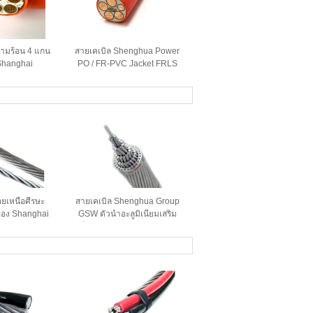
ามร้อน 4 แกน
สายเคเบิล Shenghua Power
Shanghai
PO / FR-PVC Jacket FRLS
ower Cable
ทนไฟ 0.6KV 1KV สำหรับ
 1.5 มม. - 800
สายส่งไฟฟ้า
ภูมิ 90℃
อยเหนือศีรษะ
สายเคเบิล Shenghua Group
ของ Shanghai
GSW ตัวนำอะลูมิเนียมเสริม
r Cable, ตัว
เหล็ก ป้องกันการอัด 16.41mm²
ทั้งหมด AAC
- 765.99mm²
ada