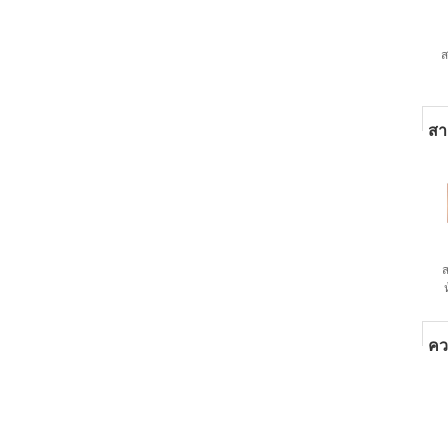
ส
T
สา
ส
3.
คว