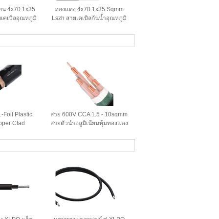
่อน 4x70 1x35
ทองแดง 4x70 1x35 Sqmm
คเบิลอุณหภูมิ
Lszh สายเคเบิลกันน้ำอุณหภูมิ
erproof
สูง 50 ม. ยาว 6 มม. เส้นผ่าน
ศูนย์กลาง
-Foil Plastic
สาย 600V CCA 1.5 - 10sqmm
pper Clad
สายตัวนำอลูมิเนียมหุ้มทองแดง
nductor Wire
รับประกัน 2 ปี
ical Power