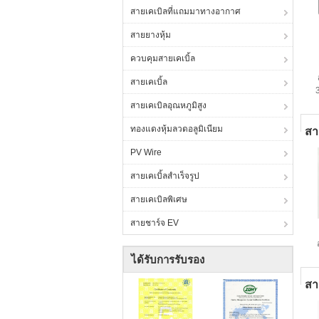
สายเคเบิลที่แถมมาทางอากาศ
สายยางหุ้ม
ควบคุมสายเคเบิ้ล
สายเคเบิ้ล
สายเคเบิลอุณหภูมิสูง
ทองแดงหุ้มลวดอลูมิเนียม
สา
PV Wire
สายเคเบิ้ลสำเร็จรูป
สายเคเบิลพิเศษ
สายชาร์จ EV
ส
ได้รับการรับรอง
สา