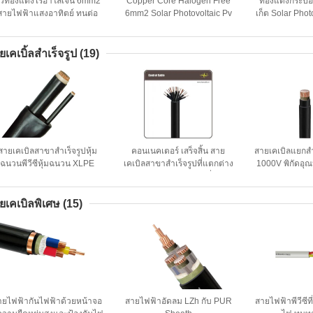
ัวทองแดงไร้ฮาโลเจน 6mm2
Copper Core Halogen Free
ทองแดงกระป๋อ
สายไฟฟ้าแสงอาทิตย์ ทนต่อ
6mm2 Solar Photovoltaic Pv
เก็ต Solar Phot
สภาพอากาศ Sh Shenghua
Cable ความต้านทานต่อสภาพ
PV Cable ส
อากาศ
ยเคเบิ้ลสำเร็จรูป
(19)
สายเคเบิลสาขาสำเร็จรูปหุ้ม
คอนเนคเตอร์ เสร็จสิ้น สาย
สายเคเบิลแยกสำ
ฉนวนพีวีซีหุ้มฉนวน XLPE
เคเบิลสาขาสำเร็จรูปที่แตกต่าง
1000V พิกัดอุณ
ประสิทธิภาพของฉนวนสูง
กันไปพร้อมวัสดุฉนวนที่แตก
กันไป ตัวนำ 
ต่างกัน
ยเคเบิลพิเศษ
(15)
ายไฟฟ้ากันไฟฟ้าด้วยหน้าจอ
สายไฟฟ้าอัดลม LZh กับ PUR
สายไฟฟ้าพีวีซีที