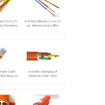
ุ่น 3 แกน 2.5
สายไฟแบบยืดหยุ่น 3 แกน 2.5
hai Shenghua
มม. พร้อมฉนวนและเปลือก
นวนและเปลือก
PVC ของกลุ่ม Shanghai
ลตัวนำทองแดง
Shenghua Group, สายไฟ
แกน
ตัวนำทองแดงหลายแกน
Power Cable
สายไฟฟ้า Shenghua สี
เรือน หุ้มฉนวน
Multicore ควันต่ํา Zero
ยเคเบิล Low
Halogen Cable สําหรับอาคาร
บไฟส่องสว่าง
โรงพยาบาล