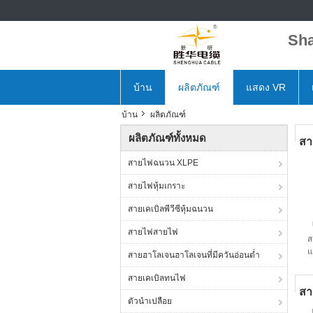
Sha
บ้าน
ผลิตภัณฑ์
แสดง VR
บ้าน
ผลิตภัณฑ์
ผลิตภัณฑ์ทั้งหมด
สา
สายไฟฉนวน XLPE
สายไฟหุ้มเกราะ
สายเคเบิลพีวีซีหุ้มฉนวน
สายไฟสายไฟ
ส
แ
สายฮาโลเจนฮาโลเจนที่มีควันอ่อนต่ำ
สายเคเบิลทนไฟ
สา
ตัวนำเปลือย