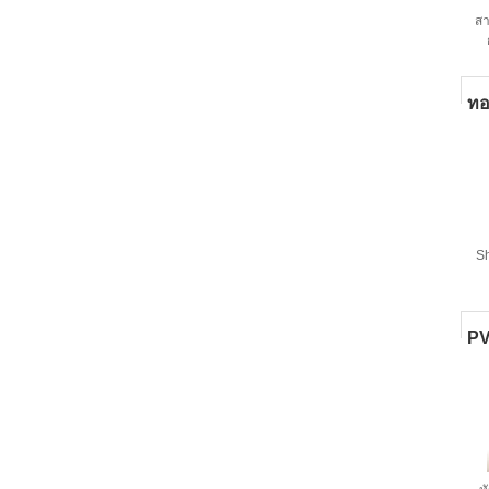
สา
ทอ
S
PV