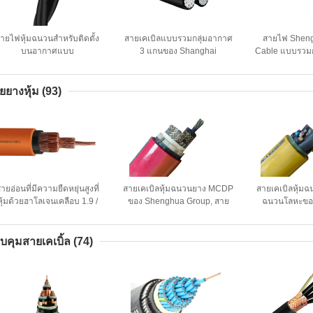
ายไฟหุ้มฉนวนสำหรับติดตั้ง
สายเคเบิลแบบรวมกลุ่มอากาศ
สายไฟ Shen
บนอากาศแบบ
3 แกนของ Shanghai
Cable แบบรวม
riplex/Quadruplex คุณภาพ
Shenghua สำหรับสายส่งไฟฟ้า
ฉนวน XLPE 
สูง 0.6/1kV เพื่อการจ่ายไฟที่
เหนือศีรษะ
อากาศพร้อมตั
เชื่อถือได้
1 เส
ยยางหุ้ม
(93)
ายอ่อนที่มีความยืดหยุ่นสูงที่
สายเคเบิลหุ้มฉนวนยาง MCDP
สายเคเบิลหุ้ม
หุ้มด้วยฮาโลเจนเคลือบ 1.9 /
ของ Shenghua Group, สาย
ฉนวนโลหะขอ
3 KV CE KEMA Certification
เคเบิล Low Smoke Zero
Shenghua Grou
Halogen 0.38 / 0.66 KV
/ 1.14 KV ได้ร
KE
บคุมสายเคเบิ้ล
(74)