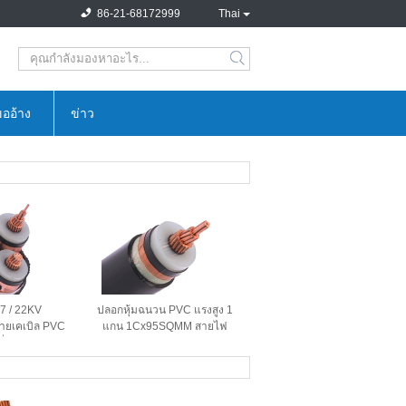
86-21-68172999
Thai
search
ออ้าง
ข่าว
.7 / 22KV
ปลอกหุ้มฉนวน PVC แรงสูง 1
ยเคเบิล PVC
แกน 1Cx95SQMM สายไฟ
่ไม่มีเกราะ
ฉนวน XLPE