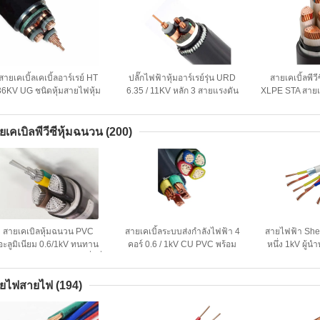
สายเคเบิ้ลเคเบิ้ลอาร์เรย์ HT
ปลั๊กไฟฟ้าหุ้มอาร์เรย์รุ่น URD
สายเคเบิ้ลพีวี
36KV UG ชนิดหุ้มสายไฟหุ้ม
6.35 / 11KV หลัก 3 สายแรงดัน
XLPE STA สายเค
เกราะพร้อมใบรับรองของ
ไฟฟ้า 6 สาย XLPE
0.6 /
KEMA
3x95SQMM ตามมาตรฐาน AS
ยเคเบิลพีวีซีหุ้มฉนวน
(200)
สายเคเบิลหุ้มฉนวน PVC
สายเคเบิ้ลระบบส่งกำลังไฟฟ้า 4
สายไฟฟ้า She
อะลูมิเนียม 0.6/1kV ทนทาน
คอร์ 0.6 / 1kV CU PVC พร้อม
หนึ่ง 1kV ผู้
ำหรับการจ่ายไฟแรงดันต่ำที่
ด้วย IEC Certified
ไฟฟ้า PVC
เชื่อถือได้
ยไฟสายไฟ
(194)