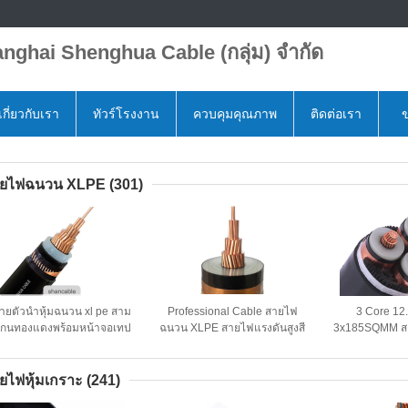
nghai Shenghua Cable (กลุ่ม) จำกัด
เกี่ยวกับเรา
ทัวร์โรงงาน
ควบคุมคุณภาพ
ติดต่อเรา
ข
ยไฟฉนวน XLPE
(301)
ายตัวนำหุ้มฉนวน xl pe สาม
Professional Cable สายไฟ
3 Core 12
กนทองแดงพร้อมหน้าจอเทป
ฉนวน XLPE สายไฟแรงดันสูงสี
3x185SQMM สา
ทองแดง
ธรรมชาติ
XLPE ใต้ดินที
ยไฟหุ้มเกราะ
(241)