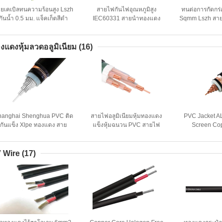
ยเคเบิลทนความร้อนสูง Lszh
สายไฟกันไฟอุณหภูมิสูง
ทนต่อการกัดกร
กันน้ำ 0.5 มม. แจ็คเก็ตสีดำ
IEC60331 สายนําทองแดง
Sqmm Lszh สายเ
ฉนวน
สูง Wat
งแดงหุ้มลวดอลูมิเนียม
(16)
hanghai Shenghua PVC ติด
สายไฟอลูมิเนียมหุ้มทองแดง
PVC Jacket AL
กันแข็ง Xlpe ทองแดง สาย
แข็งหุ้มฉนวน PVC สายไฟ
Screen Co
ไฟฟ้า CCA ความสามารถสูง
CCA ประสิทธิภาพสูง
Aluminium Co
For Electr
 Wire
(17)