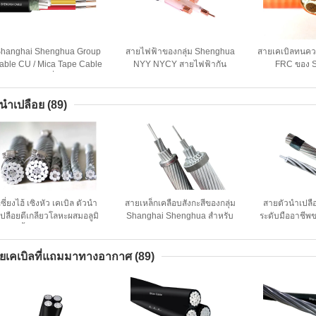
hanghai Shenghua Group
สายไฟฟ้าของกลุ่ม Shenghua
สายเคเบิลทนคว
able CU / Mica Tape Cable
NYY NYCY สายไฟฟ้ากัน
FRC ของ 
ันไฟ สําหรับเครื่องฉีด / ระบบ
ไฟสําหรับอาคาร / โครงการ
Shenghua P
ควบคุมควัน
ไฟฟ้าบ้าน
Electrical ขนาด
มม. อุณห
วนำเปลือย
(89)
епол
เซี่ยงไฮ้ เซิงหัว เคเบิล ตัวนำ
สายเหล็กเคลือบสังกะสีของกลุ่ม
สายตัวนำเปลื
เปลือยตีเกลียวโลหะผสมอลูมิ
Shanghai Shenghua สำหรับ
ระดับมืออาชีพ
เนียมทั้งหมด AAAC ขนาด
สายไฟเปลือย GSW สำหรับ
Shenghua Powe
18.8 ตร.มม. ~ 996 ตร.มม.
ระบบส่งกำลังไฟฟ้า
นำอลูมิเนียม
Cic
ยเคเบิลที่แถมมาทางอากาศ
(89)