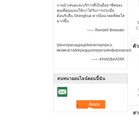
งานนำเสนอและบริการที่เป็นมืออาชีพของ
คุณที่คุณมอบให้เราได้รับการปรบมือ
ต้อนรับยืน Shenghua ควรมีอนาคตที่สดใส
มากขึ้น
S
C
—— Rendell Brewster
ก
Шенгхуаісацредіблеэнтерпрісэ,
ตั
вехвеэстаблішедцооператыёнфорзоргалонгт
—— KHADBAATAR
สนทนาออนไลน์ตอนนี้ฉัน
สา