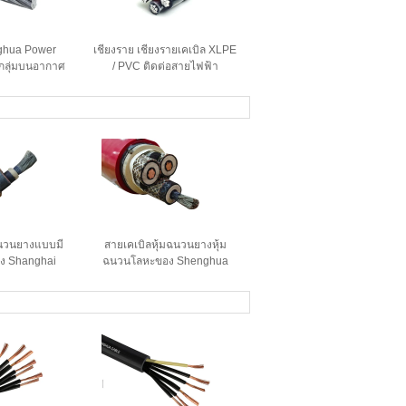
ghua Power
เชียงราย เชียงรายเคเบิล XLPE
กลุ่มบนอากาศ
/ PVC ติดต่อสายไฟฟ้า
, สายไฟบน
วนำส่งสัญญาณ
้น
ฉนวนยางแบบมี
สายเคเบิลหุ้มฉนวนยางหุ้ม
ง Shanghai
ฉนวนโลหะของ Shenghua
p Cable 0.66
Power Cable 0.66 / 1.14 KV
ับการรับรอง CE
CE KEMA Certification
MA