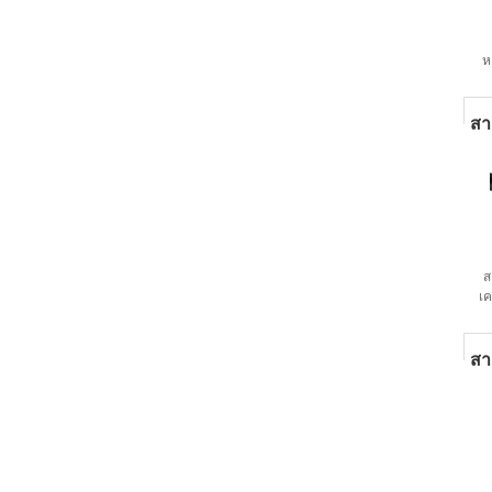
ห
สา
ส
เค
S
สา