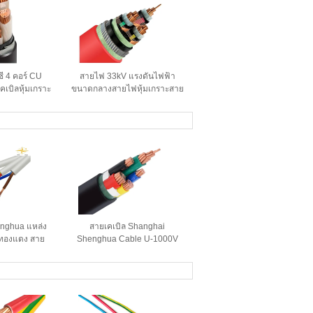
ซี 4 คอร์ CU
สายไฟ 33kV แรงดันไฟฟ้า
เบิลหุ้มเกราะ
ขนาดกลางสายไฟหุ้มเกราะสาย
 1kV
ไฟทองแดง 3 เฟสสายไฟ XLPE
nghua แหล่ง
สายเคเบิล Shanghai
นําทองแดง สาย
Shenghua Cable U-1000V
 กันหนาว
แบบไม่มีเกราะ หุ้มฉนวน PVC
และเปลือกหุ้มด้วยตัวนำ
อะลูมิเนียม 3 แกน