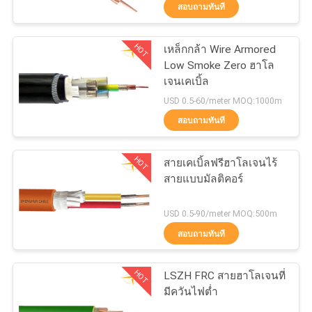
เกี่ยว
สอบถามทันที
กับ
HOT
เหล็กกล้า Wire Armored
203
เรา
Low Smoke Zero ฮาโล
สายเคเบิลพีวีซีหุ้ม
เจนเคเบิ้ล
USD 0.5-60/meter MOQ:1000m
ทัวร์
ฉนวน
สอบถามทันที
โรงงาน
HOT
สายเคเบิ้ลฟรีฮาโลเจนไร้
สายแบบมัลติคอร์
ควบคุม
197
USD 0.5-90/meter MOQ:500m
คุณภาพ
สอบถามทันที
สายไฟสายไฟ
HOT
LSZH FRC สายฮาโลเจนที่
ติดต่อ
มีควันไฟต่ำ