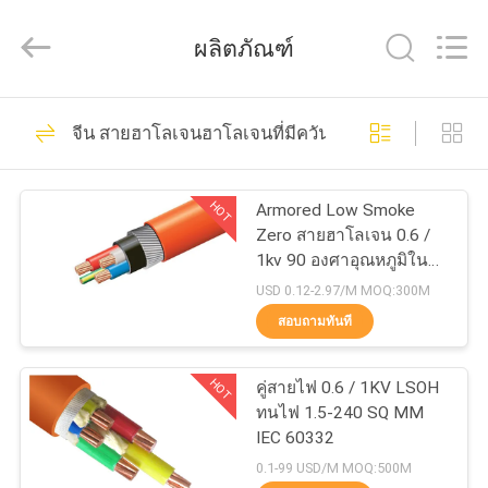
2026
Shanghai
ผลิตภัณฑ์
Shenghua
Cable
(Group)
Co.,
Ltd..
306
บ้าน
All
Rights
จีน สายฮาโลเจนฮาโลเจนที่มีควันอ่อนต่ำ
Reserved.
สายไฟฉนวน XLPE
ผลิตภัณฑ์
HOT
Armored Low Smoke
Zero สายฮาโลเจน 0.6 /
1kv 90 องศาอุณหภูมิใน
วิดีโอ
การทำงาน
USD 0.12-2.97/M MOQ:300M
สอบถามทันที
244
แสดง
HOT
คู่สายไฟ 0.6 / 1KV LSOH
VR
สายไฟหุ้มเกราะ
ทนไฟ 1.5-240 SQ MM
IEC 60332
0.1-99 USD/M MOQ:500M