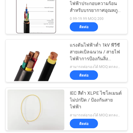
เว็บไซต์
ไฟฟ้าประกอบความร้อน
สําหรับบรรยากาศอุณหภูมิ
สูง
0.99-19.99 MOQ:200
นโยบาย
ติดต่อ
ความ
แรงดันไฟฟ้าต่ำ 1kV พีวีซี
เป็น
สายเคเบิลฉนวน / สายไฟ
ไฟฟ้าการป้องกันสิ่ง
ส่วน
แวดล้อม
สามารถต่อรองได้ MOQ:ตกลงกันได้
ติดต่อ
ตัว
IEC สีดํา XLPE ไซโลเมนต์
ไม่ปกปิด / ป้องกันสาย
ไฟฟ้า
สามารถต่อรองได้ MOQ:ตกลงกันได้
ติดต่อ