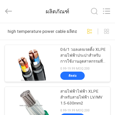
2026
Shanghai
ผลิตภัณฑ์
Shenghua
Cable
(Group)
Co.,
Ltd..
บ้าน
All
Rights
high temperature power cable ผลิตออนไลน์
Reserved.
ผลิตภัณฑ์
0.6/1 วอลเตจเรตติ้ง XLPE
สายไฟฟ้าประปาสําหรับ
การใช้งานอุตสาหกรรมที่
วิดีโอ
หลากหลาย
0.99-19.99 MOQ:200
ติดต่อ
แสดง
สายไฟฟ้าไฟฟ้า XLPE
VR
สําหรับสายไฟฟ้า LV/MV
1.5-630mm2
0.99-19.99 MOQ:200