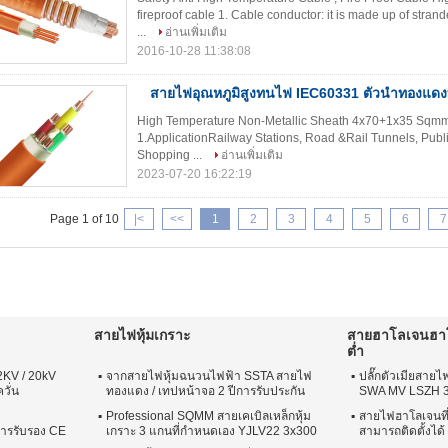
fireproof cable 1. Cable conductor: it is made up of strand
...
อ่านเพิ่มเติม
2016-10-28 11:38:08
епол
สายไฟอุณหภูมิสูงทนไฟ IEC60331 ตัวนำทองแดงที
High Temperature Non-Metallic Sheath 4x70+1x35 Sqmm 
1.ApplicationRailway Stations, Road &Rail Tunnels, Public
Shopping ...
อ่านเพิ่มเติม
2023-07-20 16:22:19
Page 1 of 10
|<
<<
1
2
3
4
5
6
7
สายไฟหุ้มเกราะ
สายฮาโลเจนฮาโล
ต่ำ
KV / 20kV
จากสายไฟหุ้มฉนวนไฟฟ้า SSTA สายไฟ
ปลั๊กตัวเมียสา
วั่น
ทองแดง / เทปหน้าจอ 2 ปีการรับประกัน
SWA MV LSZH 
Professional SQMM สายเคเบิลเหล็กหุ้ม
สายไฟฮาโลเจนที่
การรับรอง CE
เกราะ 3 แกนที่กำหนดเอง YJLV22 3x300
สามารถติดตั้งได้