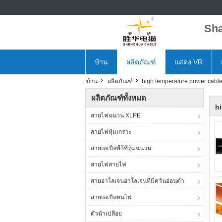
Sha
บ้าน
ผลิตภัณฑ์
แสดง VR
บ้าน
ผลิตภัณฑ์
high temperature power cabl
ผลิตภัณฑ์ทั้งหมด
h
สายไฟฉนวน XLPE
สายไฟหุ้มเกราะ
สายเคเบิลพีวีซีหุ้มฉนวน
สายไฟสายไฟ
สายฮาโลเจนฮาโลเจนที่มีควันอ่อนต่ำ
สายเคเบิลทนไฟ
ตัวนำเปลือย