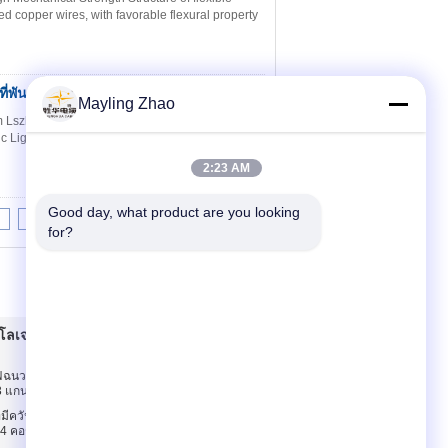
ed copper wires, with favorable flexural property
่พันเกลียว
ติดต่อ
Mayling Zhao
Lszh Fire Rated Power Cable For Construction
 Lighting, Car Parks, Public Service Building,
2:23 AM
Good day, what product are you looking 
8
9
10
>>
>|
for?
เจนที่มีควันอ่อน
ติดต่อเรา
ยไฟฉนวน EPR / XLPE
ติดต่อเรา
3 แกน
ขออ้าง
มีควันไฟต่ำไม่ติดไฟ
E-Mail
 4 คอร์ 0.6KV / 1KV