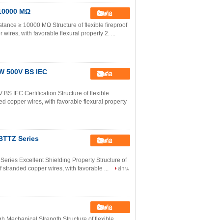
 10000 MΩ
ติดต่อ
ance ≥ 10000 MΩ Structure of flexible fireproof
wires, with favorable flexural property 2. ...
TW 500V BS IEC
ติดต่อ
 IEC Certification Structure of flexible
ed copper wires, with favorable flexural property
ุ BTTZ Series
ติดต่อ
eries Excellent Shielding Property Structure of
of stranded copper wires, with favorable ...
อ่าน
ติดต่อ
h Mechanical Strength​ Structure of flexible