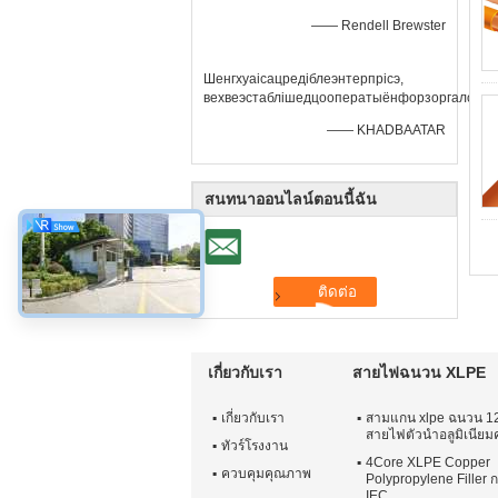
—— Rendell Brewster
Шенгхуаісацредіблеэнтерпрісэ,
вехвеэстаблішедцооператыёнфорзоргалонгт
—— KHADBAATAR
สนทนาออนไลน์ตอนนี้ฉัน
เกี่ยวกับเรา
สายไฟฉนวน XLPE
เกี่ยวกับเรา
สามแกน xlpe ฉนวน 12
สายไฟตัวนำอลูมิเนียมค
ทัวร์โรงงาน
4Core XLPE Copper
ควบคุมคุณภาพ
Polypropylene Filler 
IEC