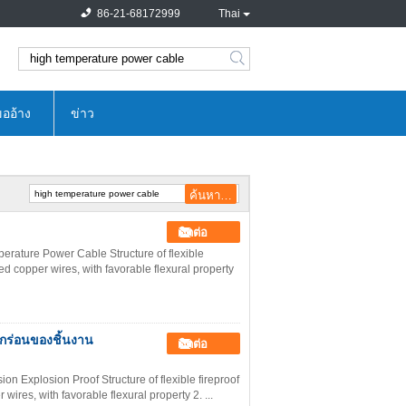
86-21-68172999
Thai
search
ออ้าง
ข่าว
ติดต่อ
rature Power Cable Structure of flexible
ed copper wires, with favorable flexural property
ดกร่อนของชิ้นงาน
ติดต่อ
n Explosion Proof Structure of flexible fireproof
wires, with favorable flexural property 2. ...