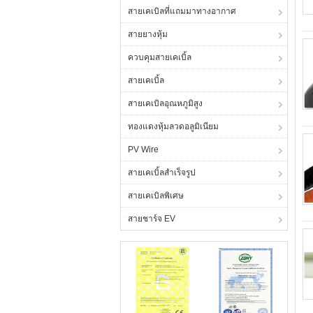
สายเคเบิลที่แถมมาทางอากาศ
สายยางหุ้ม
ควบคุมสายเคเบิ้ล
สายเคเบิ้ล
สายเคเบิลอุณหภูมิสูง
ทองแดงหุ้มลวดอลูมิเนียม
PV Wire
สายเคเบิ้ลสำเร็จรูป
สายเคเบิลพิเศษ
สายชาร์จ EV