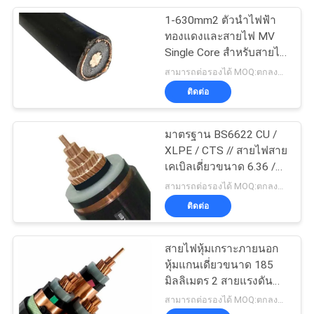
1-630mm2 ตัวนำไฟฟ้า
95
ทองแดงและสายไฟ MV
Single Core สำหรับสายไฟ
สายยางหุ้ม
ได้ถึง 35kV
สามารถต่อรองได้ MOQ:ตกลงกันได้
ติดต่อ
มาตรฐาน BS6622 CU /
XLPE / CTS // สายไฟสาย
เคเบิลเดี่ยวขนาด 6.36 /
76
11kV ของ PVC
สามารถต่อรองได้ MOQ:ตกลงกันได้
ติดต่อ
ควบคุมสายเคเบิ้ล
สายไฟหุ้มเกราะภายนอก
หุ้มแกนเดี่ยวขนาด 185
มิลลิเมตร 2 สายแรงดัน
ไฟฟ้า 33KV พิกัด
สามารถต่อรองได้ MOQ:ตกลงกันได้