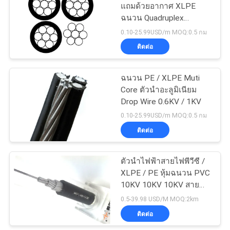
เว็บไซต์
แถมด้วยอากาศ XLPE
ฉนวน Quadruplex
90
Service Drop Wire
0.10-25.99USD/m MOQ:0.5 กม
นโยบาย
ติดต่อ
ตัวนำเปลือย
ความ
ฉนวน PE / XLPE Muti
เป็น
Core ตัวนำอะลูมิเนียม
Drop Wire 0.6KV / 1KV
ส่วน
0.10-25.99USD/m MOQ:0.5 กม
ติดต่อ
ตัว
92
สายเคเบิลที่แถมมา
ตัวนำไฟฟ้าสายไฟพีวีซี /
XLPE / PE หุ้มฉนวน PVC
ทางอากาศ
10KV 10KV 10KV สาย
เคเบิลอะลูมิเนียมแบบ
0.5-39.98 USD/M MOQ:2km
Overhead Aluminium
ติดต่อ
Conductor