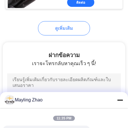
ติดต่อ
26
สายเคเบิ้ล
ดูเพิ่มเติม
ฝากข้อความ
เราจะโทรกลับหาคุณเร็ว ๆ นี้!
25
สายเคเบิลอุณหภูมิสูง
Mayling Zhao
11:35 PM
16