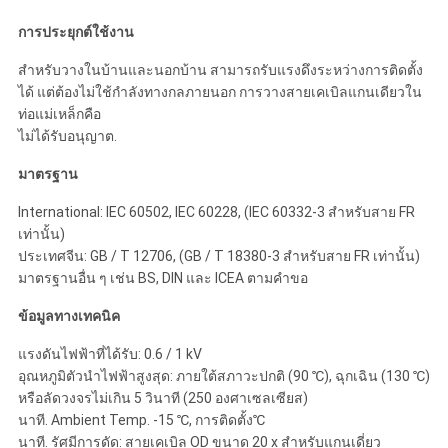
เว็บไซต์
การประยุกต์ใช้งาน
สำหรับวางในบ้านและนอกบ้าน สามารถรับแรงดึงระหว่างการติดตั้ง
นโยบาย
ได้ แต่ต้องไม่ใช้กำลังทางกลภายนอก การวางสายเคเบิลแกนเดียวใน
ท่อแม่เหล็กคือ
ความ
ไม่ได้รับอนุญาต.
เป็น
มาตรฐาน
International: IEC 60502, IEC 60228, (IEC 60332-3 สำหรับสาย FR
ส่วน
เท่านั้น)
ประเทศจีน: GB / T 12706, (GB / T 18380-3 สำหรับสาย FR เท่านั้น)
ตัว
มาตรฐานอื่น ๆ เช่น BS, DIN และ ICEA ตามคำขอ
ข้อมูลทางเทคนิค
แรงดันไฟฟ้าที่ได้รับ: 0.6 / 1 kV
อุณหภูมิตัวนำไฟฟ้าสูงสุด: ภายใต้สภาวะปกติ (90 ℃), ฉุกเฉิน (130 ℃)
หรือลัดวงจรไม่เกิน 5 วินาที (250 องศาเซลเซียส)
นาที. Ambient Temp. -15 ℃, การติดตั้ง℃
นาที. รัศมีการดัด: สายเคเบิล OD ขนาด 20 x สำหรับแกนเดี่ยว