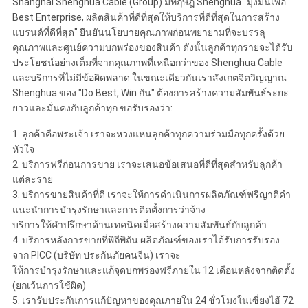
Shanghai Shenghua Cable (Group) มีทฤษฎี Shenghua "มุ่งมั่นเพื่อ
Best Enterprise, ผลิตสินค้าที่ดีที่สุดให้บริการที่ดีที่สุดในการสร้าง
แบรนด์ที่ดีที่สุด" ยืนยันนโยบายคุณภาพก่อนพยายามที่จะบรรลุ
คุณภาพและศูนย์ความบกพร่องของสินค้า ดังนั้นลูกค้าทุกรายจะได้รับ
ประโยชน์อย่างเต็มที่จากคุณภาพที่เหนือกว่าของ Shenghua Cable
และบริการที่ไม่มีข้อผิดพลาด ในขณะเดียวกันเราสังเกตจิตวิญญาณ
Shenghua ของ "Do Best, Win กัน" ต้องการสร้างความสัมพันธ์ระยะ
ยาวและมั่นคงกับลูกค้าทุก ขอรับรองว่า:
1. ลูกค้าคือพระเจ้า เราจะหวงแหนลูกค้าทุกความร่วมมือทุกครั้งด้วย
หัวใจ
2. บริการฟรีก่อนการขาย เราจะเสนอข้อเสนอที่ดีที่สุดสำหรับลูกค้า
แต่ละราย
3. บริการขายสินค้าที่ดี เราจะให้การดำเนินการผลิตภัณฑ์ฟรีญาติคำ
แนะนำการบำรุงรักษาและการติดตั้งการว่าจ้าง
บริการให้คำปรึกษาด้านเทคนิคเมื่อสร้างความสัมพันธ์กับลูกค้า
4. บริการหลังการขายที่พิถีพิถัน ผลิตภัณฑ์ของเราได้รับการรับรอง
จาก PICC (บริษัท ประกันภัยคนจีน) เราจะ
ให้การบำรุงรักษาและแก้จุดบกพร่องฟรีภายใน 12 เดือนหลังจากติดตั้ง
(ยกเว้นการใช้ผิด)
5. เรารับประกันการแก้ปัญหาของคุณภายใน 24 ชั่วโมงในเซี่ยงไฮ้ 72