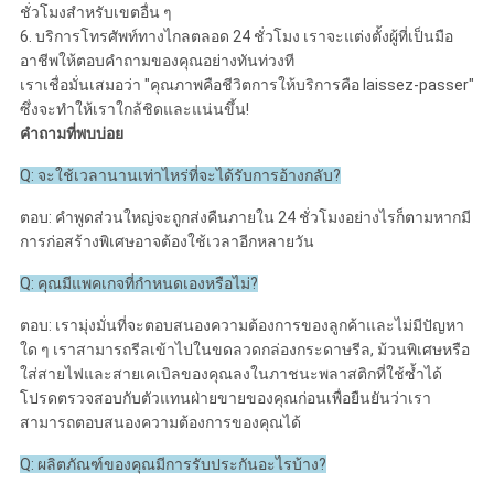
ชั่วโมงสำหรับเขตอื่น ๆ
6. บริการโทรศัพท์ทางไกลตลอด 24 ชั่วโมง เราจะแต่งตั้งผู้ที่เป็นมือ
อาชีพให้ตอบคำถามของคุณอย่างทันท่วงที
เราเชื่อมั่นเสมอว่า "คุณภาพคือชีวิตการให้บริการคือ laissez-passer"
ซึ่งจะทำให้เราใกล้ชิดและแน่นขึ้น!
คำถามที่พบบ่อย
Q: จะใช้เวลานานเท่าไหร่ที่จะได้รับการอ้างกลับ?
ตอบ: คำพูดส่วนใหญ่จะถูกส่งคืนภายใน 24 ชั่วโมงอย่างไรก็ตามหากมี
การก่อสร้างพิเศษอาจต้องใช้เวลาอีกหลายวัน
Q: คุณมีแพคเกจที่กำหนดเองหรือไม่?
ตอบ: เรามุ่งมั่นที่จะตอบสนองความต้องการของลูกค้าและไม่มีปัญหา
ใด ๆ เราสามารถรีลเข้าไปในขดลวดกล่องกระดาษรีล, ม้วนพิเศษหรือ
ใส่สายไฟและสายเคเบิลของคุณลงในภาชนะพลาสติกที่ใช้ซ้ำได้
โปรดตรวจสอบกับตัวแทนฝ่ายขายของคุณก่อนเพื่อยืนยันว่าเรา
สามารถตอบสนองความต้องการของคุณได้
Q: ผลิตภัณฑ์ของคุณมีการรับประกันอะไรบ้าง?