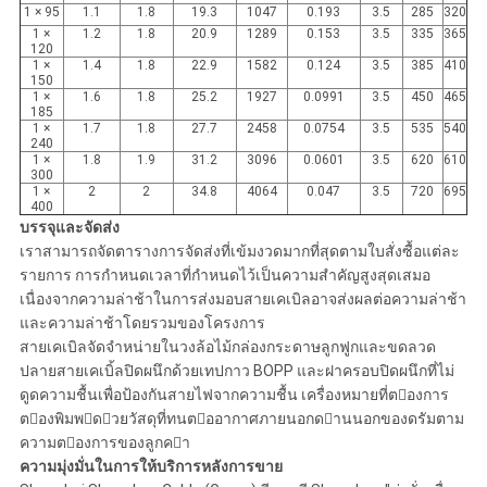
1 × 95
1.1
1.8
19.3
1047
0.193
3.5
285
320
1 ×
1.2
1.8
20.9
1289
0.153
3.5
335
365
120
1 ×
1.4
1.8
22.9
1582
0.124
3.5
385
410
150
1 ×
1.6
1.8
25.2
1927
0.0991
3.5
450
465
185
1 ×
1.7
1.8
27.7
2458
0.0754
3.5
535
540
240
1 ×
1.8
1.9
31.2
3096
0.0601
3.5
620
610
300
1 ×
2
2
34.8
4064
0.047
3.5
720
695
400
บรรจุและจัดส่ง
เราสามารถจัดตารางการจัดส่งที่เข้มงวดมากที่สุดตามใบสั่งซื้อแต่ละ
รายการ การกำหนดเวลาที่กำหนดไว้เป็นความสำคัญสูงสุดเสมอ
เนื่องจากความล่าช้าในการส่งมอบสายเคเบิลอาจส่งผลต่อความล่าช้า
และความล่าช้าโดยรวมของโครงการ
สายเคเบิลจัดจำหน่ายในวงล้อไม้กล่องกระดาษลูกฟูกและขดลวด
ปลายสายเคเบิ้ลปิดผนึกด้วยเทปกาว BOPP และฝาครอบปิดผนึกที่ไม่
ดูดความชื้นเพื่อป้องกันสายไฟจากความชื้น เครื่องหมายที่ตองการ
ตองพิมพดวยวัสดุที่ทนตออากาศภายนอกดานนอกของดรัมตาม
ความตองการของลูกคา
ความมุ่งมั่นในการให้บริการหลังการขาย