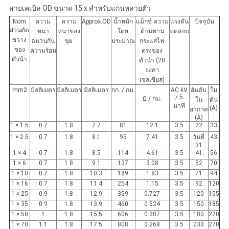
สายเคเบิล OD ขนาด 15 x สำหรับแกนหลายตัว
Nom
ความ
ความ
Approx.OD
น้ำหนัก
แม็กซ์ ความ
แรงดัน
ปัจจุบัน
ส่วนตัด
หนา
หนาของ
โดย
ต้านทาน
ทดสอบ
ขวาง
ฉนวนกัน
ขุย
ประมาณ
กระแสไฟ
ของ
ความร้อน
ตรงของ
ตัวนำ
ตัวนำ (20
องศา
เซลเซียส)
mm2
มิลลิเมตร
มิลลิเมตร
มิลลิเมตร
กก. / กม.
AC kV
อันดับ
ใน
/ 5
Ω / กม.
ใน
ดิน
นาที
(A)
อากาศ
(A)
1 × 1.5
0.7
1.8
7.7
81
12.1
3.5
22
33
1 × 2.5
0.7
1.8
8.1
95
7.41
3.5
วันที่
43
31
1 × 4
0.7
1.8
8.5
114
4.61
3.5
41
56
1 × 6
0.7
1.8
9.1
137
3.08
3.5
52
70
1 × 10
0.7
1.8
10.3
189
1.83
3.5
71
94
1 × 16
0.7
1.8
11.4
254
1.15
3.5
92
120
1 × 25
0.9
1.8
12.9
359
0.727
3.5
120
155
1 × 35
0.9
1.8
13.9
460
0.524
3.5
150
185
1 × 50
1
1.8
15.5
606
0.387
3.5
180
220
1 × 70
1.1
1.8
17.5
808
0.268
3.5
230
270