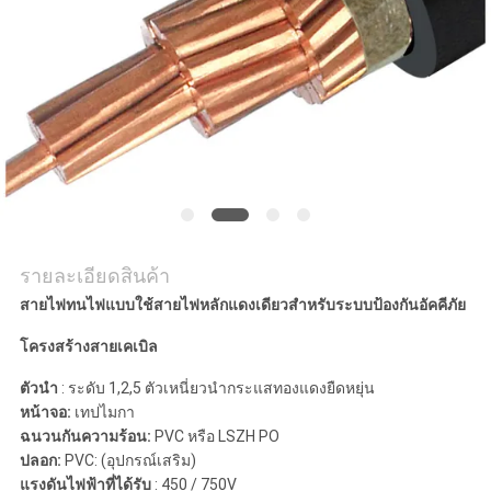
เรา
ข่าว
BLOG
ขอ
รายละเอียดสินค้า
อ้าง
สายไฟทนไฟแบบใช้สายไฟหลักแดงเดียวสำหรับระบบป้องกันอัคคีภัย
โครงสร้างสายเคเบิล
NEWS
ตัวนำ
: ระดับ 1,2,5 ตัวเหนี่ยวนำกระแสทองแดงยืดหยุ่น
หน้าจอ:
เทปไมกา
ฉนวนกันความร้อน:
PVC หรือ LSZH PO
แผนผัง
ปลอก:
PVC: (อุปกรณ์เสริม)
แรงดันไฟฟ้าที่ได้รับ
: 450 / 750V