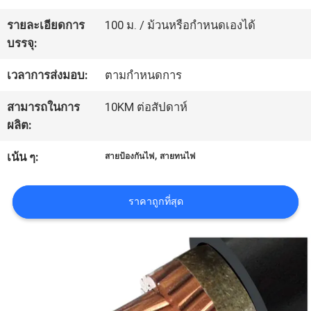
เกี่ยว
รายละเอียดการ
100 ม. / ม้วนหรือกำหนดเองได้
กับ
บรรจุ:
เรา
เวลาการส่งมอบ:
ตามกำหนดการ
สามารถในการ
10KM ต่อสัปดาห์
ทัวร์
ผลิต:
โรงงาน
,
เน้น ๆ:
สายป้องกันไฟ
สายทนไฟ
ควบคุม
ราคาถูกที่สุด
คุณภาพ
ติดต่อ