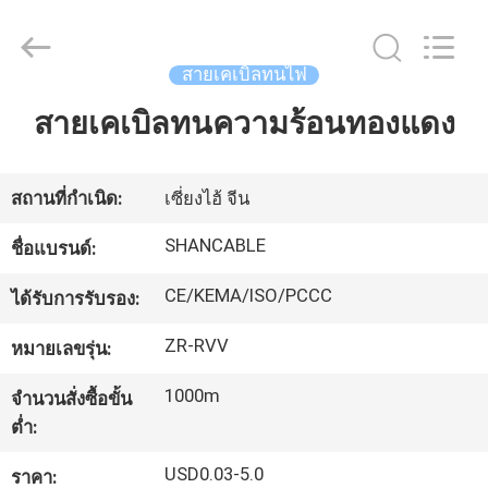
2026
Shanghai
Shenghua
Cable
สายเคเบิลทนไฟ
(Group)
Co.,
Ltd..
สายเคเบิลทนความร้อนทองแดง
บ้าน
All
Rights
Reserved.
ผลิตภัณฑ์
สถานที่กำเนิด:
เซี่ยงไฮ้ จีน
SHANCABLE
ชื่อแบรนด์:
วิดีโอ
CE/KEMA/ISO/PCCC
ได้รับการรับรอง:
ZR-RVV
หมายเลขรุ่น:
แสดง
1000m
จำนวนสั่งซื้อขั้น
VR
ต่ำ:
USD0.03-5.0
ราคา: