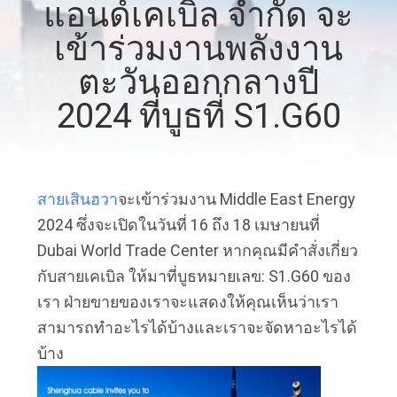
เกี่ยว
แอนด์เคเบิล จํากัด จะ
กับ
เข้าร่วมงานพลังงาน
ตะวันออกกลางปี
เรา
2024 ที่บูธที่ S1.G60
ทัวร์
โรงงาน
สายเสินฮวา
จะเข้าร่วมงาน Middle East Energy
2024 ซึ่งจะเปิดในวันที่ 16 ถึง 18 เมษายนที่
Dubai World Trade Center หากคุณมีคำสั่งเกี่ยว
ควบคุม
กับสายเคเบิล ให้มาที่บูธหมายเลข: S1.G60 ของ
คุณภาพ
เรา ฝ่ายขายของเราจะแสดงให้คุณเห็นว่าเรา
สามารถทำอะไรได้บ้างและเราจะจัดหาอะไรได้
บ้าง
ติดต่อ