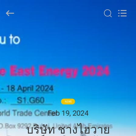
2026
Shanghai
Shenghua
Cable
(Group)
Co.,
Ltd..
บ้าน
All
Rights
Reserved.
ผลิตภัณฑ์
วิดีโอ
แสดง
NEWS
Feb 19, 2024
VR
บริษัท ชางไฮวาย