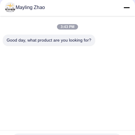
เลิศ 29 ปี
Mayling Zhao
ด้านบน
3:43 PM
Good day, what product are you looking for?
หมวดหมู่ยอดนิยม
ทั้งหมด
สายไฟฉนวน XLPE
สายไฟหุ้มเกราะ
สายเคเบิลพีวีซีหุ้ม
สายไฟสายไฟ
ฉนวน
สายฮาโลเจนฮาโล
สายเคเบิลทนไฟ
เจนที่มีควันอ่อนต่ำ
สายเคเบิลที่แถมมา
ตัวนำเปลือย
ทางอากาศ