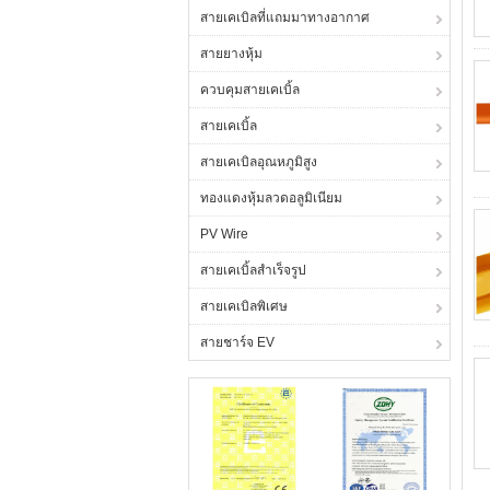
สายเคเบิลที่แถมมาทางอากาศ
สายยางหุ้ม
ควบคุมสายเคเบิ้ล
สายเคเบิ้ล
สายเคเบิลอุณหภูมิสูง
ทองแดงหุ้มลวดอลูมิเนียม
PV Wire
สายเคเบิ้ลสำเร็จรูป
สายเคเบิลพิเศษ
สายชาร์จ EV