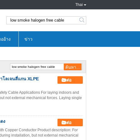
Thai
search
ออ้าง
ข่าว
ฮาโลเจนสี่แกน XLPE
ติดต่อ
ty Cable Applications For laying indoors and
, but not external mechanical forces. Laying single
แดง
ติดต่อ
h Copper Conductor Product description: For
during installation, but not external mechanical