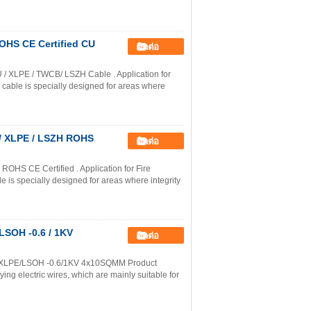
ROHS CE Certified CU
ติดต่อ
 XLPE / TWCB/ LSZH Cable . Application for
cable is specially designed for areas where
CU / XLPE / LSZH ROHS
ติดต่อ
S CE Certified . Application for Fire
 is specially designed for areas where integrity
 LSOH -0.6 / 1KV
ติดต่อ
U/XLPE/LSOH -0.6/1KV 4x10SQMM Product
ing electric wires, which are mainly suitable for