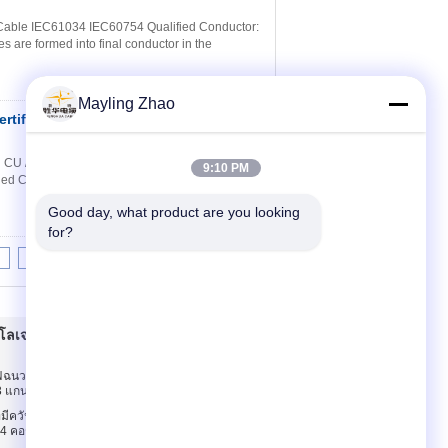
able IEC61034 IEC60754 Qualified Conductor:
s are formed into final conductor in the
Mayling Zhao
tified CU / XLPE /
ติดต่อ
ed CU / XLPE / LSZH Low Smoke Zero Halogen
9:10 PM
nded Circular Non – Compacted or Circular
Good day, what product are you looking 
for?
8
9
10
>>
>|
เจนที่มีควันอ่อน
ติดต่อเรา
ยไฟฉนวน EPR / XLPE
ติดต่อเรา
3 แกน
ขออ้าง
มีควันไฟต่ำไม่ติดไฟ
E-Mail
 4 คอร์ 0.6KV / 1KV