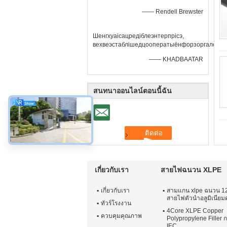
—— Rendell Brewster
Шенгхуаісацредіблеэнтерпрісэ,
вехвеэстаблішедцооператыёнфорзоргалонгт
—— KHADBAATAR
สนทนาออนไลน์ตอนนี้ฉัน
เกี่ยวกับเรา
สายไฟฉนวน XLPE
เกี่ยวกับเรา
สามแกน xlpe ฉนวน 12
สายไฟตัวนำอลูมิเนียมค
ทัวร์โรงงาน
4Core XLPE Copper
ควบคุมคุณภาพ
Polypropylene Filler 
IEC