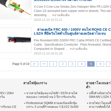
4 Core 5 Core Low Smoke Zero Halogen Wire FR LSZH C
Class 1/2 annealed bare copper solid or strands. This wire
stranding ...
อ่านเพิ่มเติม
2019-12-10 18:31:11
епол
สายเคเบิล FRC 600 / 1000V ทนไฟ ROHS CE Cer
LSZH ที่มีควันไฟต่ำเป็นศูนย์สายเคเบิลฮาโลเจน
Fire Resistant 600 /1000V FRC Cable ROHS CE Certifi
Cable . Specifications Conductor : Plain Annealed, Stra
Compacted or Shaped ...
อ่านเพิ่มเติม
2019-12-10 18:31:28
Page 5 of 10
|<
<<
1
2
3
4
5
6
7
สายไฟหุ้มเกราะ
สายฮาโลเจนฮาโล
ต่ำ
KV / 20kV
จากสายไฟหุ้มฉนวนไฟฟ้า SSTA สายไฟ
ปลั๊กตัวเมียสา
วั่น
ทองแดง / เทปหน้าจอ 2 ปีการรับประกัน
SWA MV LSZH 
Professional SQMM สายเคเบิลเหล็กหุ้ม
สายไฟฮาโลเจนที่
การรับรอง CE
เกราะ 3 แกนที่กำหนดเอง YJLV22 3x300
สามารถติดตั้งได้