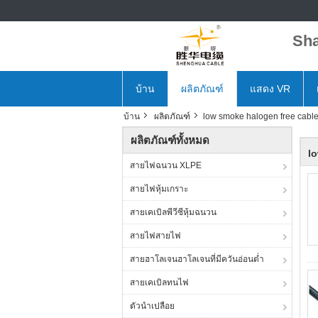
Sha
บ้าน
ผลิตภัณฑ์
แสดง VR
บ้าน
ผลิตภัณฑ์
low smoke halogen free cabl
ผลิตภัณฑ์ทั้งหมด
l
สายไฟฉนวน XLPE
สายไฟหุ้มเกราะ
สายเคเบิลพีวีซีหุ้มฉนวน
สายไฟสายไฟ
สายฮาโลเจนฮาโลเจนที่มีควันอ่อนต่ำ
สายเคเบิลทนไฟ
ตัวนำเปลือย