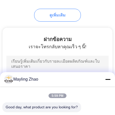
ดูเพิ่มเติม
ฝากข้อความ
เราจะโทรกลับหาคุณเร็ว ๆ นี้!
Mayling Zhao
5:59 PM
Good day, what product are you looking for?