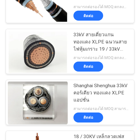
เรา
อุตสาหกรรม
สามารถต่อรองได้ MOQ:ตกลงกันได้
ติดต่อ
ข่าว
33kV สายเดี่ยวแกน
ทองแดง XLPE ฉนวนสาย
BLOG
ไฟหุ้มเกราะ 19 / 33kV
สายเคเบิลอะลูมิเนียมหุ้ม
สามารถต่อรองได้ MOQ:ตกลงกันได้
เกราะทองแดง
ติดต่อ
ขอ
อ้าง
Shanghai Shenghua 33kV
คอร์เดียว ทองแดง XLPE
แอปชั่น
NEWS
สามารถต่อรองได้ MOQ:สามารถต่อรองได้
ติดต่อ
แผนผัง
18 / 30KV เหล็กลวดเฟส